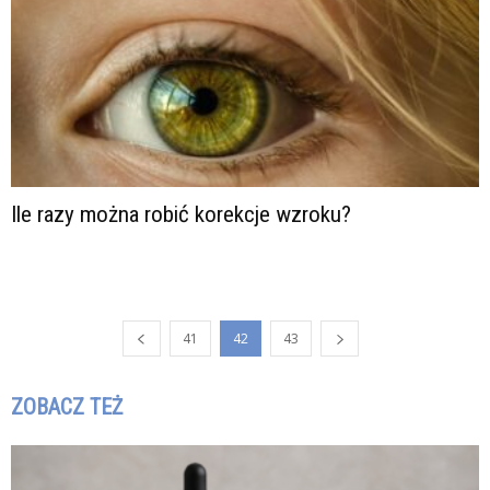
Ile razy można robić korekcje wzroku?
41
42
43
ZOBACZ TEŻ