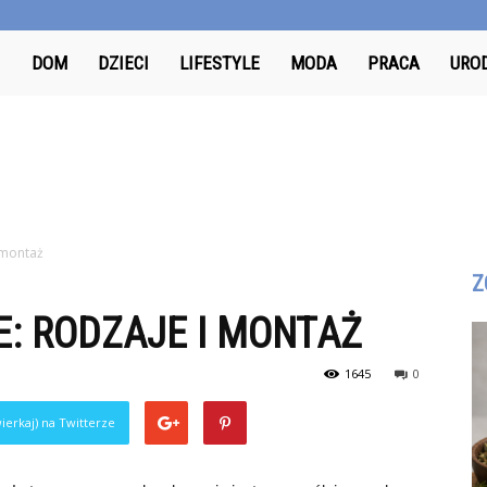
Odkrywcy.pl
DOM
DZIECI
LIFESTYLE
MODA
PRACA
URO
 montaż
Z
: RODZAJE I MONTAŻ
1645
0
ierkaj) na Twitterze