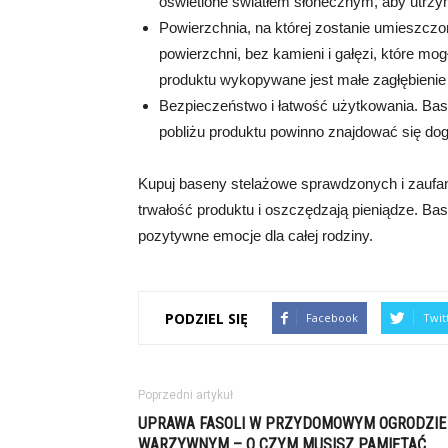
oświetlone światłem słonecznym, aby utrz
Powierzchnia, na której zostanie umieszcz
powierzchni, bez kamieni i gałęzi, które mo
produktu wykopywane jest małe zagłębienie
Bezpieczeństwo i łatwość użytkowania. Base
pobliżu produktu powinno znajdować się do
Kupuj baseny stelażowe sprawdzonych i zaufan
trwałość produktu i oszczędzają pieniądze. Ba
pozytywne emocje dla całej rodziny.
PODZIEL SIĘ
Facebook
Twit
Poprzedni artykuł
UPRAWA FASOLI W PRZYDOMOWYM OGRODZIE
WARZYWNYM – O CZYM MUSISZ PAMIĘTAĆ