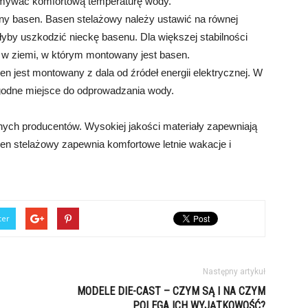
ymywać komfortową temperaturę wody.
ony basen. Basen stelażowy należy ustawić na równej
głyby uszkodzić nieckę basenu. Dla większej stabilności
 w ziemi, w którym montowany jest basen.
n jest montowany z dala od źródeł energii elektrycznej. W
godne miejsce do odprowadzania wody.
ych producentów. Wysokiej jakości materiały zapewniają
sen stelażowy zapewnia komfortowe letnie wakacje i
ter
Następny artykuł
MODELE DIE-CAST – CZYM SĄ I NA CZYM
POLEGA ICH WYJĄTKOWOŚĆ?