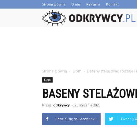
Strona główna
O nas
Reklama
Kontakt
Strona główna
Dom
Baseny stelażowe: rodzaje i
Dom
BASENY STELAŻOWE
Przez
odkrywcy
-
25 stycznia 2023
Podziel się na Facebooku
Tweet (Ćw