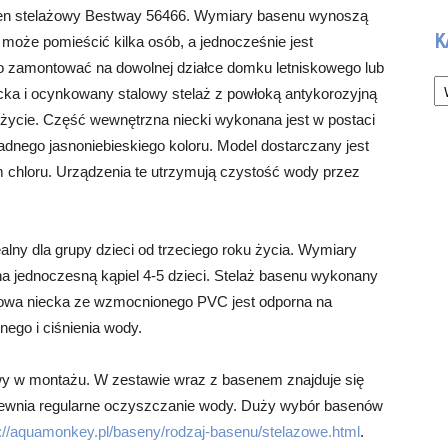
asen stelażowy Bestway 56466. Wymiary basenu wynoszą
K
oże pomieścić kilka osób, a jednocześnie jest
 zamontować na dowolnej działce domku letniskowego lub
Ka
ka i ocynkowany stalowy stelaż z powłoką antykorozyjną
użycie. Część wewnętrzna niecki wykonana jest w postaci
ładnego jasnoniebieskiego koloru. Model dostarczany jest
m chloru. Urządzenia te utrzymują czystość wody przez
alny dla grupy dzieci od trzeciego roku życia. Wymiary
 jednoczesną kąpiel 4-5 dzieci. Stelaż basenu wykonany
ktowa niecka ze wzmocnionego PVC jest odporna na
ego i ciśnienia wody.
twy w montażu. W zestawie wraz z basenem znajduje się
zapewnia regularne oczyszczanie wody. Duży wybór basenów
s://aquamonkey.pl/baseny/rodzaj-basenu/stelazowe.html
.