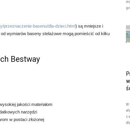
in
go
y/przeznaczenie-basenu/dla-dzieci.html
) są mniejsze i
ci od wymiarów baseny stelażowe mogą pomieścić od kilku
ych Bestway
P
w
ś
wysokiej jakości materiałom
W 
ef
odatkowych narzędzi
z 
rom w postaci złożonej
dl