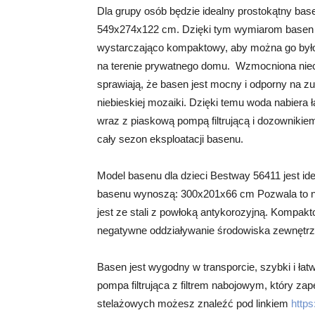
Dla grupy osób będzie idealny prostokątny b
549х274х122 cm. Dzięki tym wymiarom basen m
wystarczająco kompaktowy, aby można go było
na terenie prywatnego domu. Wzmocniona niec
sprawiają, że basen jest mocny i odporny na z
niebieskiej mozaiki. Dzięki temu woda nabiera 
wraz z piaskową pompą filtrującą i dozownikie
cały sezon eksploatacji basenu.
Model basenu dla dzieci Bestway 56411 jest ide
basenu wynoszą: 300x201x66 cm Pozwala to na
jest ze stali z powłoką antykorozyjną. Kompa
negatywne oddziaływanie środowiska zewnętrzn
Basen jest wygodny w transporcie, szybki i ła
pompa filtrująca z filtrem nabojowym, który 
stelażowych możesz znaleźć pod linkiem
http