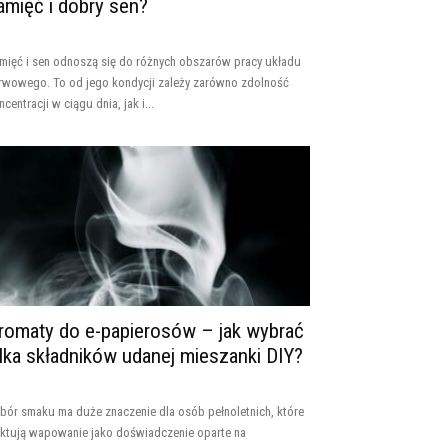
amięć i dobry sen?
mięć i sen odnoszą się do różnych obszarów pracy układu
rwowego. To od jego kondycji zależy zarówno zdolność
ncentracji w ciągu dnia, jak i...
romaty do e-papierosów – jak wybrać
ilka składników udanej mieszanki DIY?
bór smaku ma duże znaczenie dla osób pełnoletnich, które
aktują wapowanie jako doświadczenie oparte na