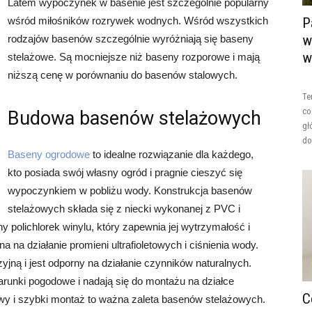
Latem wypoczynek w basenie jest szczególnie popularny
wśród miłośników rozrywek wodnych. Wśród wszystkich
P
w
rodzajów basenów szczególnie wyróżniają się baseny
w
stelażowe. Są mocniejsze niż baseny rozporowe i mają
niższą cenę w porównaniu do basenów stalowych.
Te
co
Budowa basenów stelażowych
gł
do
Baseny ogrodowe
to idealne rozwiązanie dla każdego,
kto posiada swój własny ogród i pragnie cieszyć się
wypoczynkiem w pobliżu wody. Konstrukcja basenów
stelażowych składa się z niecki wykonanej z PVC i
y polichlorek winylu, który zapewnia jej wytrzymałość i
na na działanie promieni ultrafioletowych i ciśnienia wody.
yjną i jest odporny na działanie czynników naturalnych.
unki pogodowe i nadają się do montażu na działce
C
wy i szybki montaż to ważna zaleta basenów stelażowych.