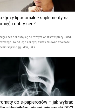
o łączy liposomalne suplementy na
amięć i dobry sen?
mięć i sen odnoszą się do różnych obszarów pracy układu
rwowego. To od jego kondycji zależy zarówno zdolność
ncentracji w ciągu dnia, jak i...
romaty do e-papierosów – jak wybrać