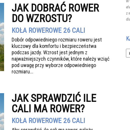
W 
JAK DOBRAĆ ROWER
ef
z 
DO WZROSTU?
dl
KOŁA ROWEROWE 26 CALI
K
Dobór odpowiedniego rozmiaru roweru jest
kluczowy dla komfortu i bezpieczeństwa
Ka
podczas jazdy. Wzrost jest jednym z
najważniejszych czynników, które należy wziąć
pod uwagę przy wyborze odpowiedniego
rozmiaru...
JAK SPRAWDZIĆ ILE
CALI MA ROWER?
KOŁA ROWEROWE 26 CALI
Aby sprawdzić, ile cali ma rower, należy