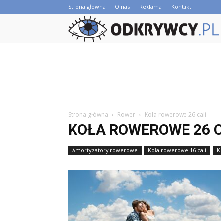
Strona główna
O nas
Reklama
Kontakt
Strona główna
Rower
Koła rowerowe 26 cali
KOŁA ROWEROWE 26 C
Amortyzatory rowerowe
Koła rowerowe 16 cali
K