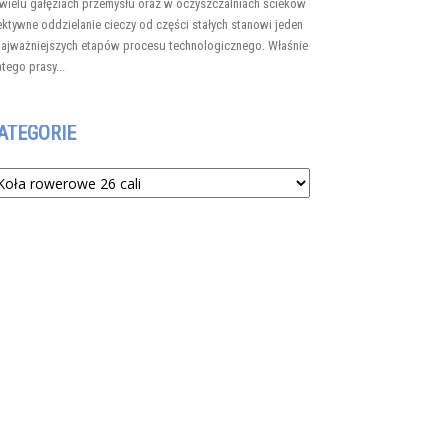
wielu gałęziach przemysłu oraz w oczyszczalniach ścieków
ektywne oddzielanie cieczy od części stałych stanowi jeden
najważniejszych etapów procesu technologicznego. Właśnie
atego prasy...
ATEGORIE
tegorie