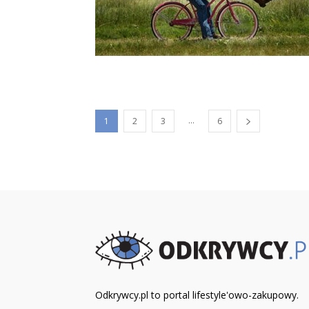
...
1
2
3
6
Odkrywcy.pl to portal lifestyle'owo-zakupowy.