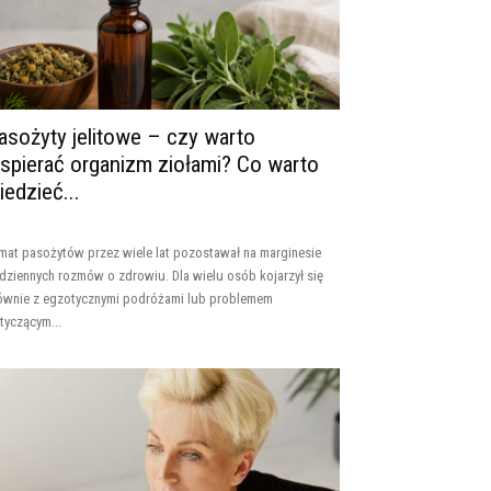
asożyty jelitowe – czy warto
spierać organizm ziołami? Co warto
iedzieć...
mat pasożytów przez wiele lat pozostawał na marginesie
dziennych rozmów o zdrowiu. Dla wielu osób kojarzył się
ównie z egzotycznymi podróżami lub problemem
tyczącym...