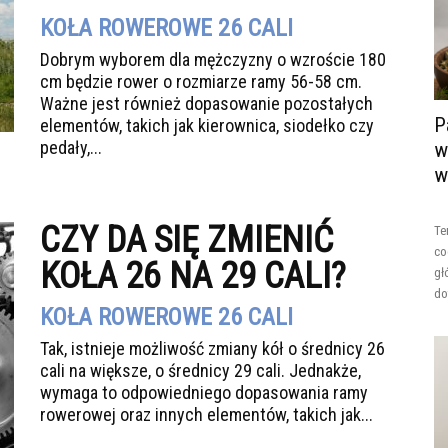
KOŁA ROWEROWE 26 CALI
Dobrym wyborem dla mężczyzny o wzroście 180
cm będzie rower o rozmiarze ramy 56-58 cm.
Ważne jest również dopasowanie pozostałych
P
elementów, takich jak kierownica, siodełko czy
pedały,...
w
w
CZY DA SIĘ ZMIENIĆ
Te
co
KOŁA 26 NA 29 CALI?
gł
do
KOŁA ROWEROWE 26 CALI
Tak, istnieje możliwość zmiany kół o średnicy 26
cali na większe, o średnicy 29 cali. Jednakże,
wymaga to odpowiedniego dopasowania ramy
rowerowej oraz innych elementów, takich jak...