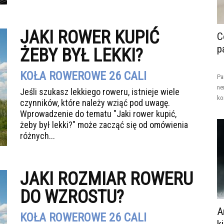
JAKI ROWER KUPIĆ
C
p
ŻEBY BYŁ LEKKI?
KOŁA ROWEROWE 26 CALI
Pa
ne
Jeśli szukasz lekkiego roweru, istnieje wiele
ko
czynników, które należy wziąć pod uwagę.
Wprowadzenie do tematu "Jaki rower kupić,
żeby był lekki?" może zacząć się od omówienia
różnych...
JAKI ROZMIAR ROWERU
DO WZROSTU?
A
KOŁA ROWEROWE 26 CALI