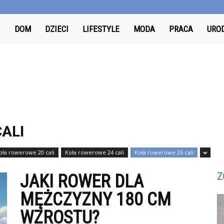
Odkrywcy.pl
DOM
DZIECI
LIFESTYLE
MODA
PRACA
URO
ALI
oła rowerowe 20 cali
Koła rowerowe 24 cali
Koła rowerowe 26 cali
Z
JAKI ROWER DLA
MĘŻCZYZNY 180 CM
WZROSTU?