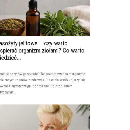
asożyty jelitowe – czy warto
spierać organizm ziołami? Co warto
iedzieć...
mat pasożytów przez wiele lat pozostawał na marginesie
dziennych rozmów o zdrowiu. Dla wielu osób kojarzył się
ównie z egzotycznymi podróżami lub problemem
tyczącym...