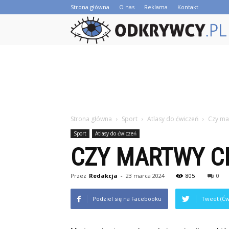
Strona główna
O nas
Reklama
Kontakt
Strona główna
Sport
Atlasy do ćwiczeń
Czy mar
Sport
Atlasy do ćwiczeń
CZY MARTWY CI
Przez
Redakcja
-
23 marca 2024
805
0
Podziel się na Facebooku
Tweet (Ćw