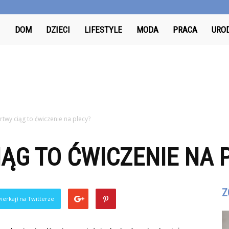
Odkrywcy.pl
DOM
DZIECI
LIFESTYLE
MODA
PRACA
URO
twy ciąg to ćwiczenie na plecy?
ĄG TO ĆWICZENIE NA 
Z
ierkaj) na Twitterze