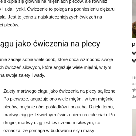
re skupia się głównie na mięśniach pleców, ale również
i, uda i łydki. Ćwiczenie to polega na podniesieniu ciężaru
ała. Jest to jedno z najskuteczniejszych ćwiczeń na
ci pleców.
ągu jako ćwiczenia na plecy
P
w
anie zadaje sobie wiele osób, które chcą wzmocnić swoje
w
ych ćwiczeń siłowych, które angażuje wiele mięśni, w tym
ma swoje zalety i wady.
Te
co
gł
Zalety martwego ciągu jako ćwiczenia na plecy są liczne.
do
Po pierwsze, angażuje ono wiele mięśni, w tym mięśnie
pleców, mięśnie nóg, pośladków i brzucha. Dzięki temu,
martwy ciąg jest świetnym ćwiczeniem na całe ciało. Po
drugie, martwy ciąg jest ćwiczeniem siłowym, co
oznacza, że pomaga w budowaniu siły i masy