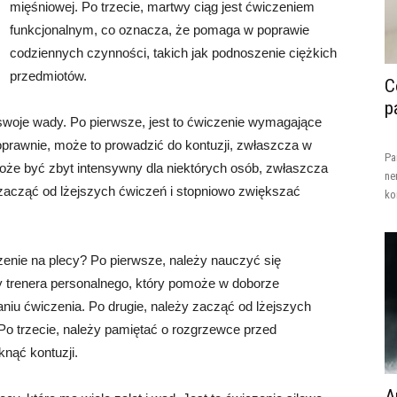
mięśniowej. Po trzecie, martwy ciąg jest ćwiczeniem
funkcjonalnym, co oznacza, że pomaga w poprawie
codziennych czynności, takich jak podnoszenie ciężkich
przedmiotów.
C
p
swoje wady. Po pierwsze, jest to ćwiczenie wymagające
o poprawnie, może to prowadzić do kontuzji, zwłaszcza w
Pa
może być zbyt intensywny dla niektórych osób, zwłaszcza
ne
 zacząć od lżejszych ćwiczeń i stopniowo zwiększać
ko
enie na plecy? Po pierwsze, należy nauczyć się
y trenera personalnego, który pomoże w doborze
iu ćwiczenia. Po drugie, należy zacząć od lżejszych
Po trzecie, należy pamiętać o rozgrzewce przed
knąć kontuzji.
A