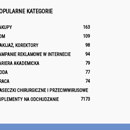
OPULARNE KATEGORIE
163
AKUPY
109
OM
98
AKIJAŻ, KOREKTORY
94
AMPANIE REKLAMOWE W INTERNECIE
79
ARIERA AKADEMICKA
77
ODA
74
RACA
ASECZKI CHIRURGICZNE I PRZECIWWIRUSOWE
71
73
UPLEMENTY NA ODCHUDZANIE