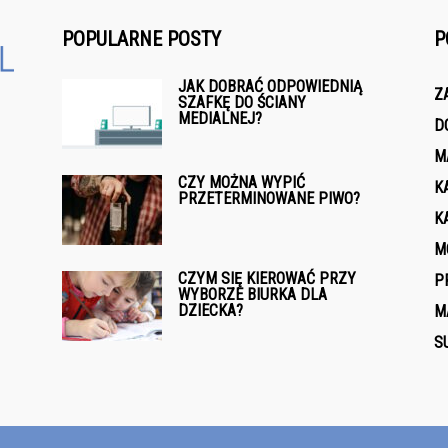
POPULARNE POSTY
P
JAK DOBRAĆ ODPOWIEDNIĄ
Z
SZAFKĘ DO ŚCIANY
MEDIALNEJ?
D
M
CZY MOŻNA WYPIĆ
K
PRZETERMINOWANE PIWO?
K
M
CZYM SIĘ KIEROWAĆ PRZY
P
WYBORZE BIURKA DLA
DZIECKA?
M
S