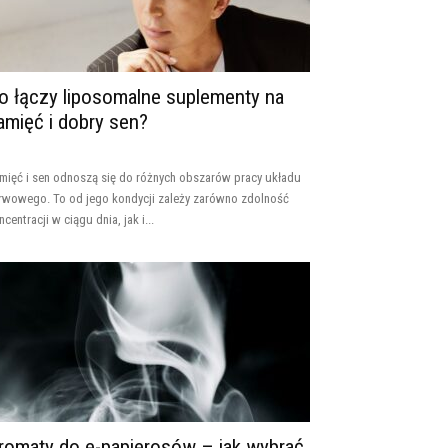
o łączy liposomalne suplementy na
amięć i dobry sen?
mięć i sen odnoszą się do różnych obszarów pracy układu
rwowego. To od jego kondycji zależy zarówno zdolność
ncentracji w ciągu dnia, jak i...
romaty do e-papierosów – jak wybrać