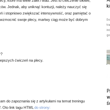
y, które ma wiele zalet i wad. Jest to ćwiczenie siłowe,
k
ców. Jednak, aby uniknąć kontuzji, należy nauczyć się
eń i stopniowo zwiększać intensywność, oraz pamiętać o
sz wzmocnić swoje plecy, martwy ciąg może być dobrym
Do
tr
in
go
y?
lepszych ćwiczeń na plecy.
P
w
cam do zapoznania się z artykułami na temat treningu
ś
l/. Oto link tagu HTML
do strony: