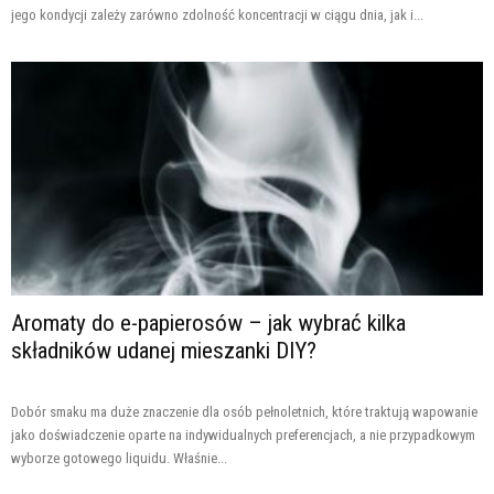
jego kondycji zależy zarówno zdolność koncentracji w ciągu dnia, jak i...
Aromaty do e-papierosów – jak wybrać kilka
składników udanej mieszanki DIY?
Dobór smaku ma duże znaczenie dla osób pełnoletnich, które traktują wapowanie
jako doświadczenie oparte na indywidualnych preferencjach, a nie przypadkowym
wyborze gotowego liquidu. Właśnie...