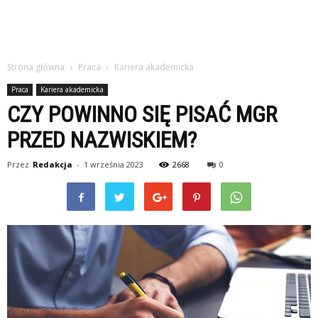
Strona główna
Praca
Kariera akademicka
Praca
Kariera akademicka
CZY POWINNO SIĘ PISAĆ MGR
PRZED NAZWISKIEM?
Przez
Redakcja
-
1 września 2023
2668
0