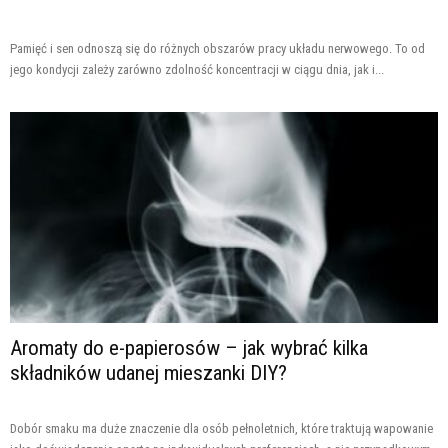
Pamięć i sen odnoszą się do różnych obszarów pracy układu nerwowego. To od
jego kondycji zależy zarówno zdolność koncentracji w ciągu dnia, jak i...
Aromaty do e-papierosów – jak wybrać kilka
składników udanej mieszanki DIY?
Dobór smaku ma duże znaczenie dla osób pełnoletnich, które traktują wapowanie