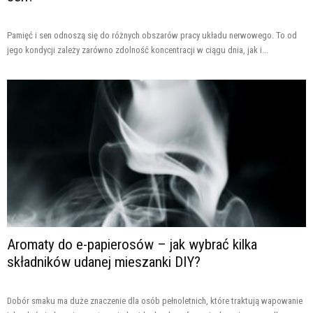
Pamięć i sen odnoszą się do różnych obszarów pracy układu nerwowego. To od
jego kondycji zależy zarówno zdolność koncentracji w ciągu dnia, jak i...
Aromaty do e-papierosów – jak wybrać kilka
składników udanej mieszanki DIY?
Dobór smaku ma duże znaczenie dla osób pełnoletnich, które traktują wapowanie