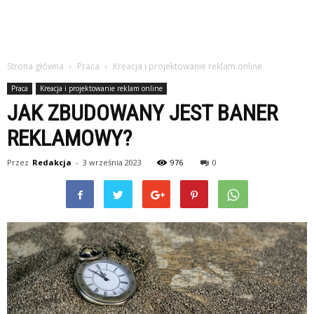
Strona główna
Praca
Kreacja i projektowanie reklam online
Praca
Kreacja i projektowanie reklam online
JAK ZBUDOWANY JEST BANER
REKLAMOWY?
Przez
Redakcja
-
3 września 2023
976
0