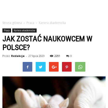
Strona główna
Praca
Kariera akademicka
Praca
Kariera akademicka
JAK ZOSTAĆ NAUKOWCEM W
POLSCE?
Przez
Redakcja
-
27 lipca 2023
2291
0