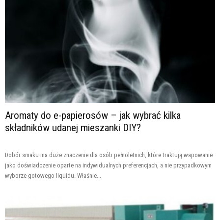
Aromaty do e-papierosów – jak wybrać kilka
składników udanej mieszanki DIY?
Dobór smaku ma duże znaczenie dla osób pełnoletnich, które traktują wapowanie
jako doświadczenie oparte na indywidualnych preferencjach, a nie przypadkowym
wyborze gotowego liquidu. Właśnie...