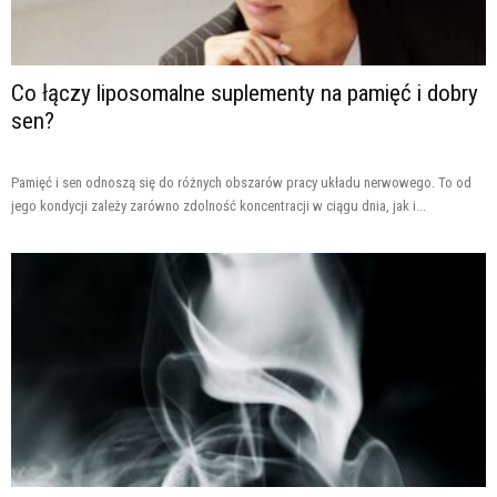
Co łączy liposomalne suplementy na pamięć i dobry
sen?
Pamięć i sen odnoszą się do różnych obszarów pracy układu nerwowego. To od
jego kondycji zależy zarówno zdolność koncentracji w ciągu dnia, jak i...