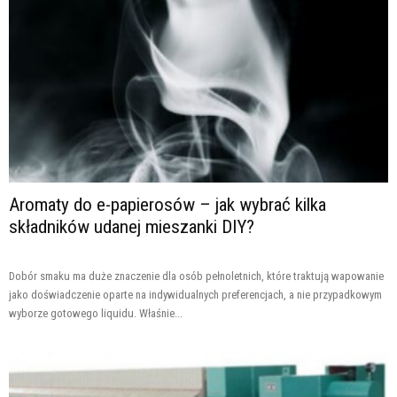
Aromaty do e-papierosów – jak wybrać kilka
składników udanej mieszanki DIY?
Dobór smaku ma duże znaczenie dla osób pełnoletnich, które traktują wapowanie
jako doświadczenie oparte na indywidualnych preferencjach, a nie przypadkowym
wyborze gotowego liquidu. Właśnie...