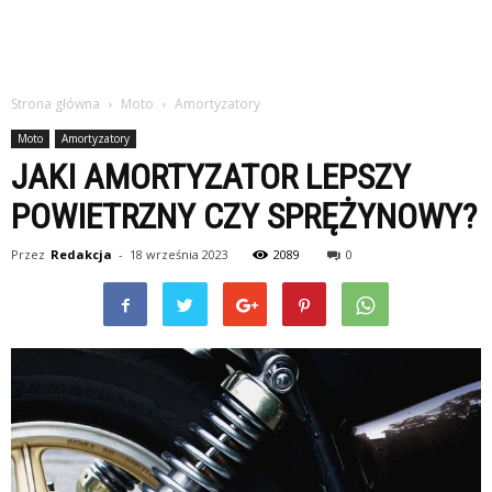
Strona główna
Moto
Amortyzatory
Moto
Amortyzatory
JAKI AMORTYZATOR LEPSZY
POWIETRZNY CZY SPRĘŻYNOWY?
Przez
Redakcja
-
18 września 2023
2089
0