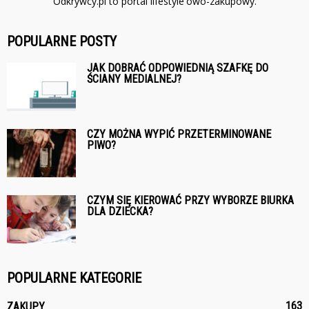
Odkrywcy.pl to portal lifestyle'owo-zakupowy.
POPULARNE POSTY
JAK DOBRAĆ ODPOWIEDNIĄ SZAFKĘ DO
ŚCIANY MEDIALNEJ?
CZY MOŻNA WYPIĆ PRZETERMINOWANE
PIWO?
CZYM SIĘ KIEROWAĆ PRZY WYBORZE BIURKA
DLA DZIECKA?
POPULARNE KATEGORIE
163
ZAKUPY