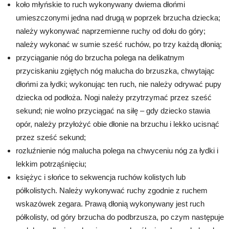
koło młyńskie to ruch wykonywany dwiema dłońmi
umieszczonymi jedna nad drugą w poprzek brzucha dziecka;
należy wykonywać naprzemienne ruchy od dołu do góry;
należy wykonać w sumie sześć ruchów, po trzy każdą dłonią;
przyciąganie nóg do brzucha polega na delikatnym
przyciskaniu zgiętych nóg malucha do brzuszka, chwytając
dłońmi za łydki; wykonując ten ruch, nie należy odrywać pupy
dziecka od podłoża. Nogi należy przytrzymać przez sześć
sekund; nie wolno przyciągać na siłę – gdy dziecko stawia
opór, należy przyłożyć obie dłonie na brzuchu i lekko ucisnąć
przez sześć sekund;
rozluźnienie nóg malucha polega na chwyceniu nóg za łydki i
lekkim potrząśnięciu;
księżyc i słońce to sekwencja ruchów kolistych lub
półkolistych. Należy wykonywać ruchy zgodnie z ruchem
wskazówek zegara. Prawą dłonią wykonywany jest ruch
półkolisty, od góry brzucha do podbrzusza, po czym następuje