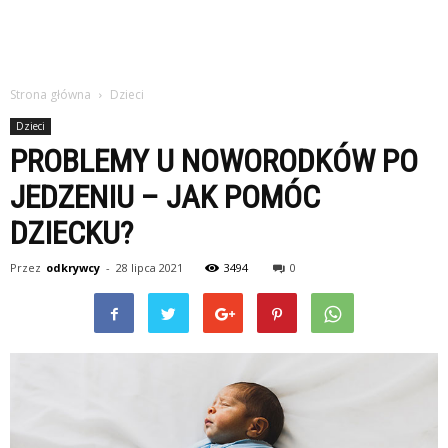
Strona główna
Dzieci
Dzieci
PROBLEMY U NOWORODKÓW PO
JEDZENIU – JAK POMÓC
DZIECKU?
Przez
odkrywcy
-
28 lipca 2021
3494
0