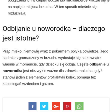
podgrzaniu ich w ciepłej wodzie lub mikrofalówce kładzie się je
na napięte miejsca brzucha. W ten sposób mięśnie się
rozluźniają.
Odbijanie u noworodka – dlaczego
jest istotne?
Pijąc mleko, niemowlę wraz z pokarmem połyka powietrze. Jego
nadmiar zgromadzony w brzuchu wydostaje się na zewnątrz
właśnie w momencie, gdy dziecku się odbija. Częste
odbijanie u
noworodka
jest niezwykle ważne dla zdrowia malucha, gdyż
stanowi jeden z elementów profilaktyki kolek, pomaga też
zapobiegać wzdęciom i gazom.