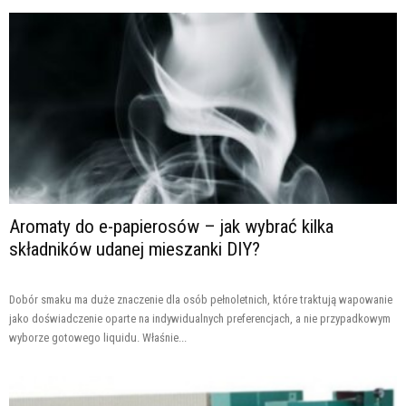
Aromaty do e-papierosów – jak wybrać kilka
składników udanej mieszanki DIY?
Dobór smaku ma duże znaczenie dla osób pełnoletnich, które traktują wapowanie
jako doświadczenie oparte na indywidualnych preferencjach, a nie przypadkowym
wyborze gotowego liquidu. Właśnie...