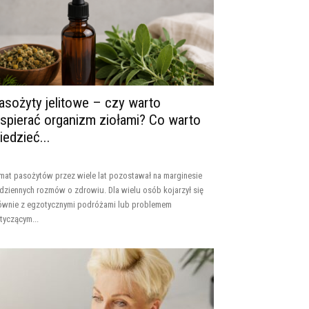
asożyty jelitowe – czy warto
spierać organizm ziołami? Co warto
iedzieć...
mat pasożytów przez wiele lat pozostawał na marginesie
dziennych rozmów o zdrowiu. Dla wielu osób kojarzył się
ównie z egzotycznymi podróżami lub problemem
tyczącym...