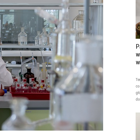
P
w
w
Te
co
gł
do