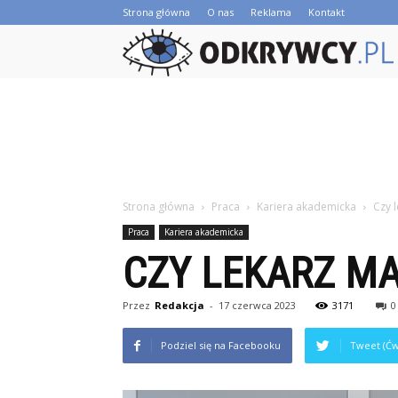
Strona główna
O nas
Reklama
Kontakt
Strona główna
Praca
Kariera akademicka
Czy 
Praca
Kariera akademicka
CZY LEKARZ MA
Przez
Redakcja
-
17 czerwca 2023
3171
0
Podziel się na Facebooku
Tweet (Ćw