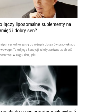
o łączy liposomalne suplementy na
amięć i dobry sen?
mięć i sen odnoszą się do różnych obszarów pracy układu
rwowego. To od jego kondycji zależy zarówno zdolność
ncentracji w ciągu dnia, jak i...
romaty do e-papierosów – jak wybrać