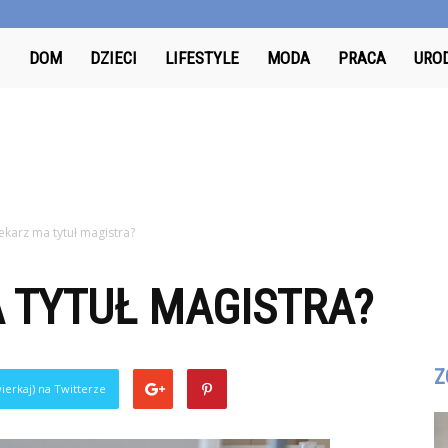
Odkrywcy.pl
DOM
DZIECI
LIFESTYLE
MODA
PRACA
URO
lekarz ma tytuł magistra?
 TYTUŁ MAGISTRA?
Z
ierkaj) na Twitterze