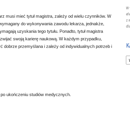
W 
ef
z musi mieć tytuł magistra, zależy od wielu czynników. W
z 
st wymagany do wykonywania zawodu lekarza, jednakże,
dl
ymagają uzyskania tego tytułu. Ponadto, tytuł magistra
rozwijać swoją karierę naukową. W każdym przypadku,
K
yć dobrze przemyślana i zależy od indywidualnych potrzeb i
Ka
ra po ukończeniu studiów medycznych.