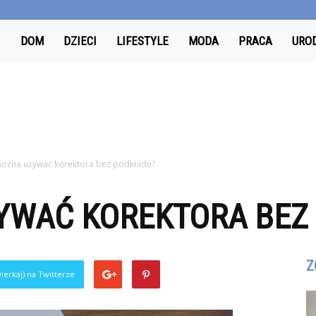
Odkrywcy.pl
DOM
DZIECI
LIFESTYLE
MODA
PRACA
URO
ożna używać korektora bez podkładu?
YWAĆ KOREKTORA BEZ
Z
ierkaj) na Twitterze