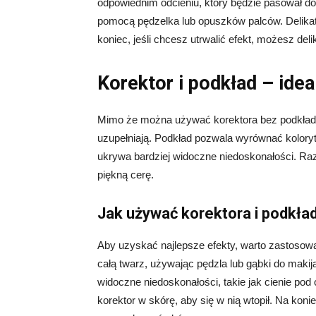
odpowiednim odcieniu, który będzie pasował do
pomocą pędzelka lub opuszków palców. Delikatn
koniec, jeśli chcesz utrwalić efekt, możesz del
Korektor i podkład – ide
Mimo że można używać korektora bez podkładu,
uzupełniają. Podkład pozwala wyrównać koloryt 
ukrywa bardziej widoczne niedoskonałości. Raz
piękną cerę.
Jak używać korektora i podkła
Aby uzyskać najlepsze efekty, warto zastosowa
całą twarz, używając pędzla lub gąbki do makij
widoczne niedoskonałości, takie jak cienie pod
korektor w skórę, aby się w nią wtopił. Na konie