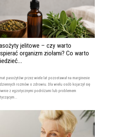
asożyty jelitowe – czy warto
spierać organizm ziołami? Co warto
iedzieć...
mat pasożytów przez wiele lat pozostawał na marginesie
dziennych rozmów o zdrowiu. Dla wielu osób kojarzył się
ównie z egzotycznymi podróżami lub problemem
tyczącym...