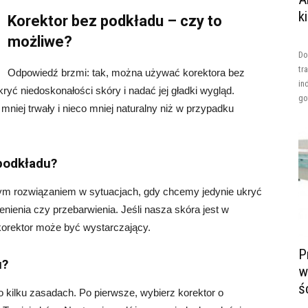
k
Korektor bez podkładu – czy to
możliwe?
Do
tr
Odpowiedź brzmi: tak, można używać korektora bez
in
ryć niedoskonałości skóry i nadać jej gładki wygląd.
go
mniej trwały i nieco mniej naturalny niż w przypadku
podkładu?
ym rozwiązaniem w sytuacjach, gdy chcemy jedynie ukryć
enienia czy przebarwienia. Jeśli nasza skóra jest w
korektor może być wystarczający.
P
u?
w
ś
o kilku zasadach. Po pierwsze, wybierz korektor o