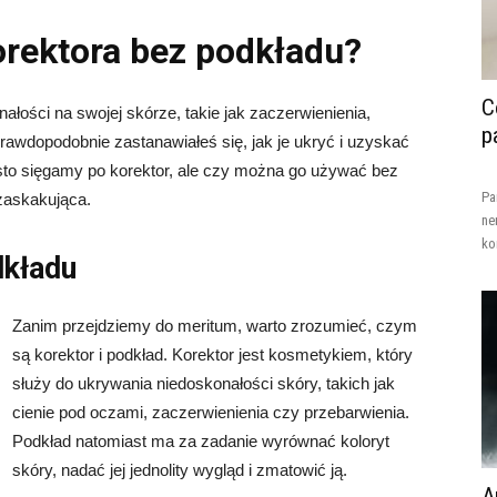
rektora bez podkładu?
C
łości na swojej skórze, takie jak zaczerwienienia,
p
prawdopodobnie zastanawiałeś się, jak je ukryć i uzyskać
zęsto sięgamy po korektor, ale czy można go używać bez
Pa
zaskakująca.
ne
ko
dkładu
Zanim przejdziemy do meritum, warto zrozumieć, czym
są korektor i podkład. Korektor jest kosmetykiem, który
służy do ukrywania niedoskonałości skóry, takich jak
cienie pod oczami, zaczerwienienia czy przebarwienia.
Podkład natomiast ma za zadanie wyrównać koloryt
skóry, nadać jej jednolity wygląd i zmatowić ją.
A