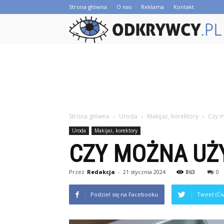
Strona główna
O nas
Reklama
Kontakt
Strona główna
Uroda
Makijaż, korektory
Czy m
Uroda
Makijaż, korektory
CZY MOŻNA UŻ
Przez
Redakcja
-
21 stycznia 2024
863
0
Podziel się na Facebooku
Tweet (Ćw