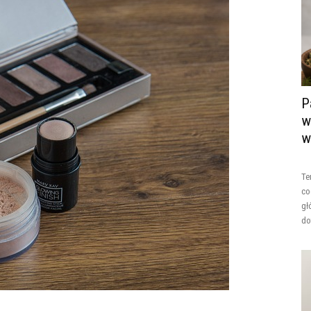
P
w
w
Te
co
gł
do