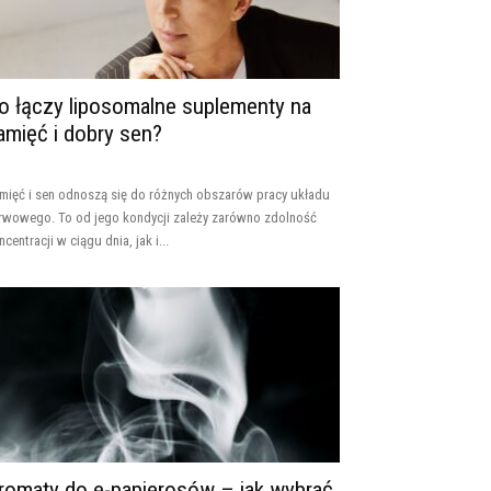
o łączy liposomalne suplementy na
amięć i dobry sen?
mięć i sen odnoszą się do różnych obszarów pracy układu
rwowego. To od jego kondycji zależy zarówno zdolność
ncentracji w ciągu dnia, jak i...
romaty do e-papierosów – jak wybrać