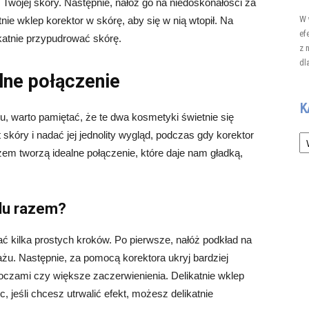
 Twojej skóry. Następnie, nałóż go na niedoskonałości za
W 
ie wklep korektor w skórę, aby się w nią wtopił. Na
ef
ikatnie przypudrować skórę.
z 
dl
alne połączenie
K
 warto pamiętać, że te dwa kosmetyki świetnie się
Ka
skóry i nadać jej jednolity wygląd, podczas gdy korektor
em tworzą idealne połączenie, które daje nam gładką,
du razem?
ć kilka prostych kroków. Po pierwsze, nałóż podkład na
ażu. Następnie, za pomocą korektora ukryj bardziej
 oczami czy większe zaczerwienienia. Delikatnie wklep
c, jeśli chcesz utrwalić efekt, możesz delikatnie