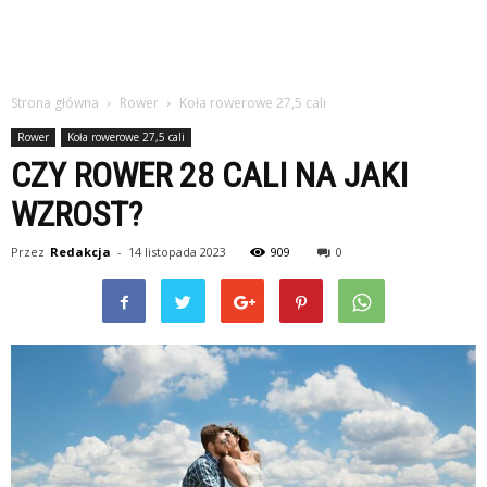
Strona główna
Rower
Koła rowerowe 27,5 cali
Rower
Koła rowerowe 27,5 cali
CZY ROWER 28 CALI NA JAKI
WZROST?
Przez
Redakcja
-
14 listopada 2023
909
0