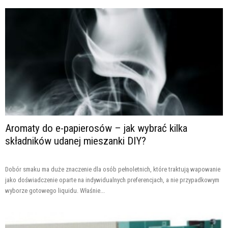
Aromaty do e-papierosów – jak wybrać kilka
składników udanej mieszanki DIY?
Dobór smaku ma duże znaczenie dla osób pełnoletnich, które traktują wapowanie
jako doświadczenie oparte na indywidualnych preferencjach, a nie przypadkowym
wyborze gotowego liquidu. Właśnie...