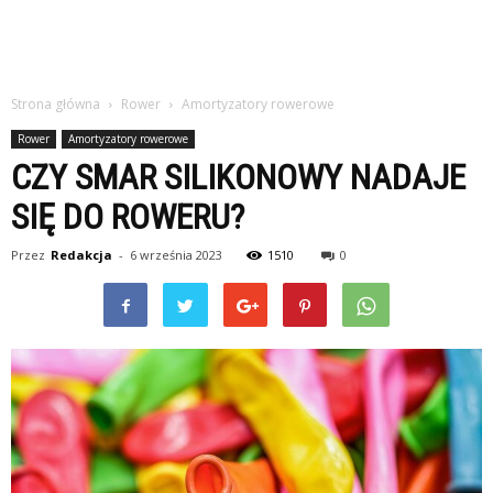
Strona główna
Rower
Amortyzatory rowerowe
Rower
Amortyzatory rowerowe
CZY SMAR SILIKONOWY NADAJE
SIĘ DO ROWERU?
Przez
Redakcja
-
6 września 2023
1510
0