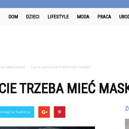
Odkrywcy.pl
DOM
DZIECI
LIFESTYLE
MODA
PRACA
URO
przeciwwirusowe
Czy w samolocie trzeba mieć maskę?
CIE TRZEBA MIEĆ MAS
Z
ierkaj) na Twitterze