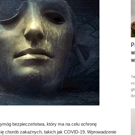
P
w
w
Te
co
gł
do
wymóg bezpieczeństwa, który ma na celu ochronę
 się chorób zakaźnych, takich jak COVID-19. Wprowadzenie