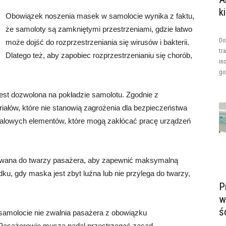
k
Obowiązek noszenia masek w samolocie wynika z faktu,
że samoloty są zamkniętymi przestrzeniami, gdzie łatwo
Do
może dojść do rozprzestrzeniania się wirusów i bakterii.
tr
Dlatego też, aby zapobiec rozprzestrzenianiu się chorób,
in
go
est dozwolona na pokładzie samolotu. Zgodnie z
ałów, które nie stanowią zagrożenia dla bezpieczeństwa
talowych elementów, które mogą zakłócać pracę urządzeń
wana do twarzy pasażera, aby zapewnić maksymalną
ku, gdy maska jest zbyt luźna lub nie przylega do twarzy,
P
w
ś
samolocie nie zwalnia pasażera z obowiązku
 Pasażerowie muszą nadal przestrzegać zasad