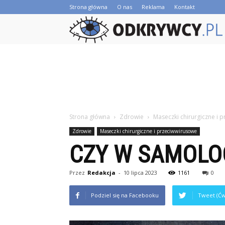
Strona główna
O nas
Reklama
Kontakt
Strona główna
Zdrowie
Maseczki chirurgiczne i 
Zdrowie
Maseczki chirurgiczne i przeciwwirusowe
CZY W SAMOLO
Przez
Redakcja
-
10 lipca 2023
1161
0
Podziel się na Facebooku
Tweet (Ćw