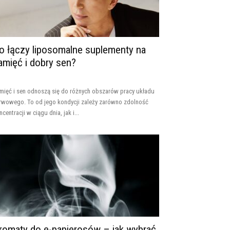
o łączy liposomalne suplementy na
amięć i dobry sen?
mięć i sen odnoszą się do różnych obszarów pracy układu
rwowego. To od jego kondycji zależy zarówno zdolność
ncentracji w ciągu dnia, jak i...
romaty do e-papierosów – jak wybrać