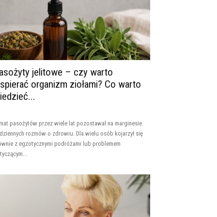
asożyty jelitowe – czy warto
spierać organizm ziołami? Co warto
iedzieć...
mat pasożytów przez wiele lat pozostawał na marginesie
dziennych rozmów o zdrowiu. Dla wielu osób kojarzył się
ównie z egzotycznymi podróżami lub problemem
tyczącym...