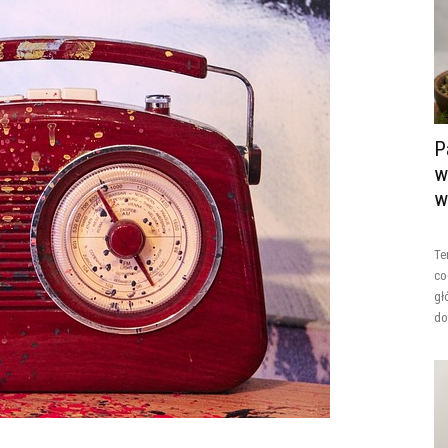
P
w
w
Te
co
gł
do