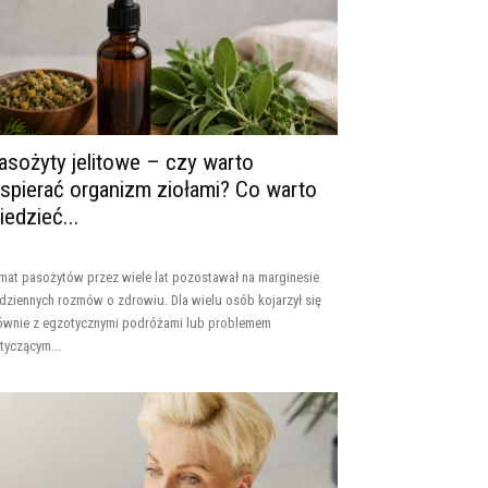
asożyty jelitowe – czy warto
spierać organizm ziołami? Co warto
iedzieć...
mat pasożytów przez wiele lat pozostawał na marginesie
dziennych rozmów o zdrowiu. Dla wielu osób kojarzył się
ównie z egzotycznymi podróżami lub problemem
tyczącym...