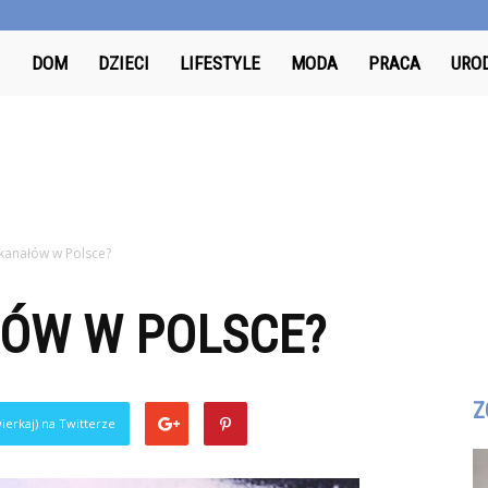
Odkrywcy.pl
DOM
DZIECI
LIFESTYLE
MODA
PRACA
URO
t kanałów w Polsce?
ŁÓW W POLSCE?
Z
ierkaj) na Twitterze