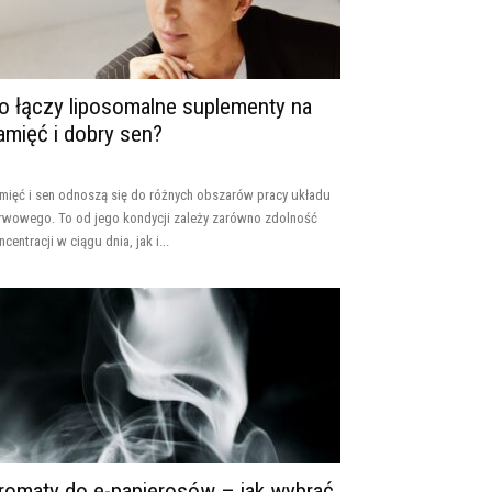
o łączy liposomalne suplementy na
amięć i dobry sen?
mięć i sen odnoszą się do różnych obszarów pracy układu
rwowego. To od jego kondycji zależy zarówno zdolność
ncentracji w ciągu dnia, jak i...
romaty do e-papierosów – jak wybrać