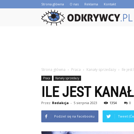
Strona główna
O nas
Reklama
Kontakt
Strona główna
Praca
Kanały sprzedaży
Ile jes
Praca
Kanały sprzedaży
ILE JEST KANA
Przez
Redakcja
-
5 sierpnia 2023
1354
0
Podziel się na Facebooku
Tweet (Ćw