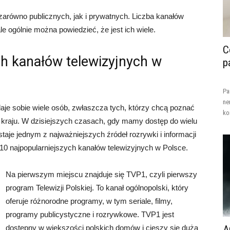
 zarówno publicznych, jak i prywatnych. Liczba kanałów
ale ogólnie można powiedzieć, że jest ich wiele.
C
ch kanałów telewizyjnych w
p
Pa
ne
adaje sobie wiele osób, zwłaszcza tych, którzy chcą poznać
ko
 kraju. W dzisiejszych czasach, gdy mamy dostęp do wielu
taje jednym z najważniejszych źródeł rozrywki i informacji
10 najpopularniejszych kanałów telewizyjnych w Polsce.
Na pierwszym miejscu znajduje się TVP1, czyli pierwszy
program Telewizji Polskiej. To kanał ogólnopolski, który
oferuje różnorodne programy, w tym seriale, filmy,
programy publicystyczne i rozrywkowe. TVP1 jest
dostępny w większości polskich domów i cieszy się dużą
A