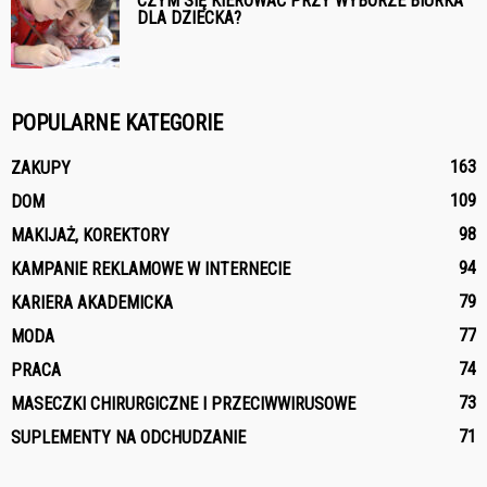
CZYM SIĘ KIEROWAĆ PRZY WYBORZE BIURKA
DLA DZIECKA?
POPULARNE KATEGORIE
163
ZAKUPY
109
DOM
98
MAKIJAŻ, KOREKTORY
94
KAMPANIE REKLAMOWE W INTERNECIE
79
KARIERA AKADEMICKA
77
MODA
74
PRACA
73
MASECZKI CHIRURGICZNE I PRZECIWWIRUSOWE
71
SUPLEMENTY NA ODCHUDZANIE