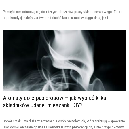
Pamięć i sen odnoszą się do różnych obszarów pracy układu nerwowego. To od
jego kondycji zależy zarówno zdolność koncentracji w ciągu dnia, jak i...
Aromaty do e-papierosów – jak wybrać kilka
składników udanej mieszanki DIY?
Dobór smaku ma duże znaczenie dla osób pełnoletnich, które traktują wapowanie
jako doświadczenie oparte na indywidualnych preferencjach, a nie przypadkowym