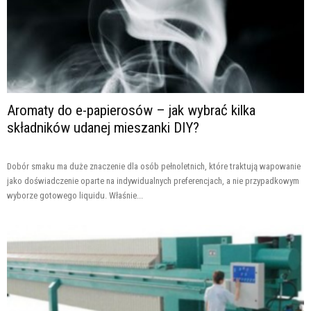
Aromaty do e-papierosów – jak wybrać kilka
składników udanej mieszanki DIY?
Dobór smaku ma duże znaczenie dla osób pełnoletnich, które traktują wapowanie
jako doświadczenie oparte na indywidualnych preferencjach, a nie przypadkowym
wyborze gotowego liquidu. Właśnie...