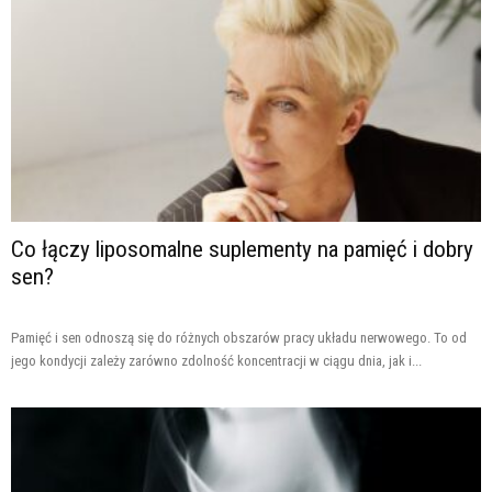
Co łączy liposomalne suplementy na pamięć i dobry
sen?
Pamięć i sen odnoszą się do różnych obszarów pracy układu nerwowego. To od
jego kondycji zależy zarówno zdolność koncentracji w ciągu dnia, jak i...