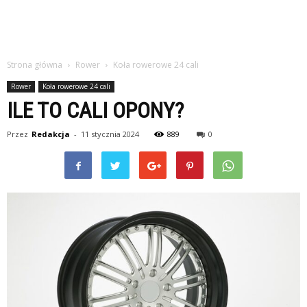
Strona główna
Rower
Koła rowerowe 24 cali
Rower
Koła rowerowe 24 cali
ILE TO CALI OPONY?
Przez
Redakcja
-
11 stycznia 2024
889
0