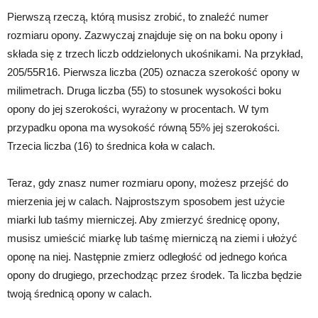
Pierwszą rzeczą, którą musisz zrobić, to znaleźć numer
rozmiaru opony. Zazwyczaj znajduje się on na boku opony i
składa się z trzech liczb oddzielonych ukośnikami. Na przykład,
205/55R16. Pierwsza liczba (205) oznacza szerokość opony w
milimetrach. Druga liczba (55) to stosunek wysokości boku
opony do jej szerokości, wyrażony w procentach. W tym
przypadku opona ma wysokość równą 55% jej szerokości.
Trzecia liczba (16) to średnica koła w calach.
Teraz, gdy znasz numer rozmiaru opony, możesz przejść do
mierzenia jej w calach. Najprostszym sposobem jest użycie
miarki lub taśmy mierniczej. Aby zmierzyć średnicę opony,
musisz umieścić miarkę lub taśmę mierniczą na ziemi i ułożyć
oponę na niej. Następnie zmierz odległość od jednego końca
opony do drugiego, przechodząc przez środek. Ta liczba będzie
twoją średnicą opony w calach.