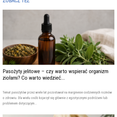
ZOBACZ TEŻ
Pasożyty jelitowe – czy warto wspierać organizm
ziołami? Co warto wiedzieć...
Temat pasożytów przez wiele lat pozostawał na marginesie codziennych rozmów
o zdrowiu. Dla wielu osób kojarzył się głównie z egzotycznymi podróżami lub
problemem dotyczącym...