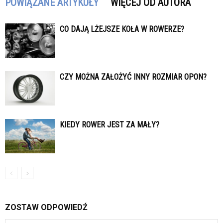
POWIĄZANE ARTYKUŁY
WIĘCEJ OD AUTORA
CO DAJĄ LŻEJSZE KOŁA W ROWERZE?
CZY MOŻNA ZAŁOŻYĆ INNY ROZMIAR OPON?
KIEDY ROWER JEST ZA MAŁY?
ZOSTAW ODPOWIEDŹ