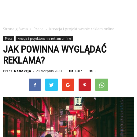
Strona główna
Praca
Kreacja i projektowanie reklam online
Praca
Kreacja i projektowanie reklam online
JAK POWINNA WYGLĄDAĆ
REKLAMA?
Przez
Redakcja
-
28 sierpnia 2023
1287
0