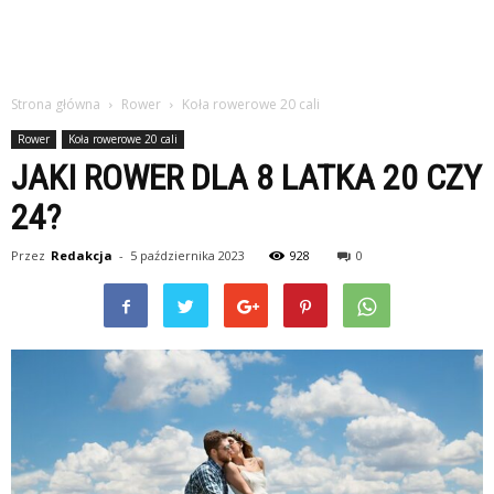
Strona główna
Rower
Koła rowerowe 20 cali
Rower
Koła rowerowe 20 cali
JAKI ROWER DLA 8 LATKA 20 CZY
24?
Przez
Redakcja
-
5 października 2023
928
0