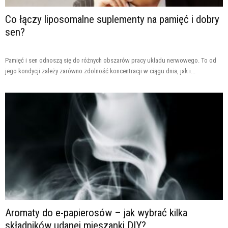
Co łączy liposomalne suplementy na pamięć i dobry
sen?
Pamięć i sen odnoszą się do różnych obszarów pracy układu nerwowego. To od
jego kondycji zależy zarówno zdolność koncentracji w ciągu dnia, jak i...
Aromaty do e-papierosów – jak wybrać kilka
składników udanej mieszanki DIY?