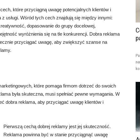
ech, które przyciągną uwagę potencjalnych klientów i
a z usługi. Wśród tych cech znajdują się między innymi:
 kreatywność, dopasowanie do grupy docelowej,
C
ętność wyróżnienia się na tle konkurencji. Dobra reklama
p
tecznie przyciągać uwagę, aby zwiększyć szanse na
klamy.
Pa
ne
ko
marketingowych, które pomaga firmom dotrzeć do swoich
eklama była skuteczna, musi spełniać pewne wymagania. W
eć dobra reklama, aby przyciągać uwagę klientów i
Pierwszą cechą dobrej reklamy jest jej skuteczność.
Reklama powinna być w stanie przyciągnąć uwagę
A