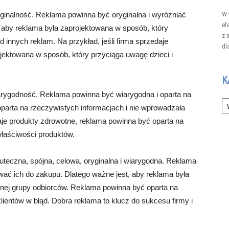
ryginalność. Reklama powinna być oryginalna i wyróżniać
W 
ef
, aby reklama była zaprojektowana w sposób, który
z 
 innych reklam. Na przykład, jeśli firma sprzedaje
dl
ojektowana w sposób, który przyciąga uwagę dzieci i
K
iarygodność. Reklama powinna być wiarygodna i oparta na
Ka
oparta na rzeczywistych informacjach i nie wprowadzała
edaje produkty zdrowotne, reklama powinna być oparta na
właściwości produktów.
eczna, spójna, celowa, oryginalna i wiarygodna. Reklama
ać ich do zakupu. Dlatego ważne jest, aby reklama była
onej grupy odbiorców. Reklama powinna być oparta na
ientów w błąd. Dobra reklama to klucz do sukcesu firmy i