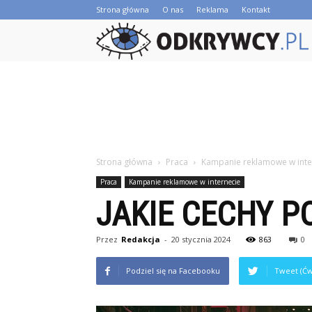
Strona główna
O nas
Reklama
Kontakt
Strona główna
Praca
Kampanie reklamowe w inte
Praca
Kampanie reklamowe w internecie
JAKIE CECHY 
Przez
Redakcja
-
20 stycznia 2024
863
0
Podziel się na Facebooku
Tweet (Ćw