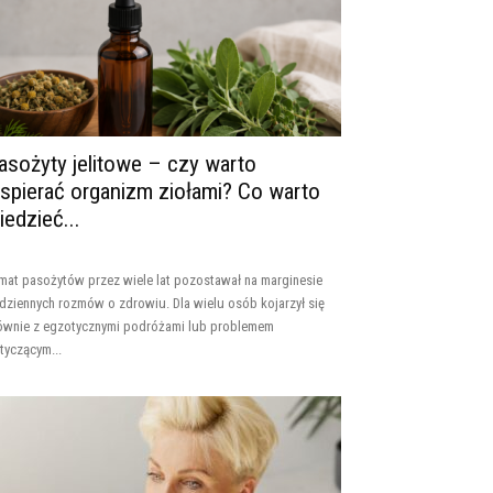
asożyty jelitowe – czy warto
spierać organizm ziołami? Co warto
iedzieć...
mat pasożytów przez wiele lat pozostawał na marginesie
dziennych rozmów o zdrowiu. Dla wielu osób kojarzył się
ównie z egzotycznymi podróżami lub problemem
tyczącym...