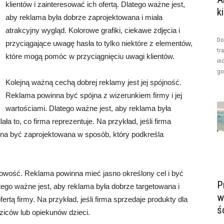
klientów i zainteresować ich ofertą. Dlatego ważne jest,
k
aby reklama była dobrze zaprojektowana i miała
atrakcyjny wygląd. Kolorowe grafiki, ciekawe zdjęcia i
Do
przyciągające uwagę hasła to tylko niektóre z elementów,
tr
które mogą pomóc w przyciągnięciu uwagi klientów.
in
go
Kolejną ważną cechą dobrej reklamy jest jej spójność.
Reklama powinna być spójna z wizerunkiem firmy i jej
wartościami. Dlatego ważne jest, aby reklama była
a to, co firma reprezentuje. Na przykład, jeśli firma
nna być zaprojektowana w sposób, który podkreśla
elowość. Reklama powinna mieć jasno określony cel i być
P
tego ważne jest, aby reklama była dobrze targetowana i
w
rtą firmy. Na przykład, jeśli firma sprzedaje produkty dla
ś
ziców lub opiekunów dzieci.