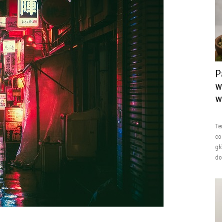
P
w
w
Te
co
gł
do