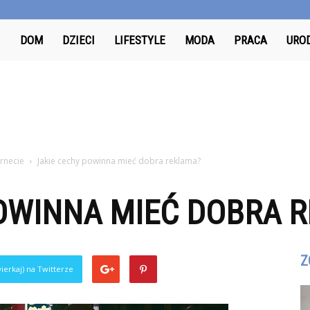
Odkrywcy.pl
DOM
DZIECI
LIFESTYLE
MODA
PRACA
URO
rnecie
Jakie cechy powinna mieć dobra reklama?
POWINNA MIEĆ DOBRA 
Z
ierkaj) na Twitterze