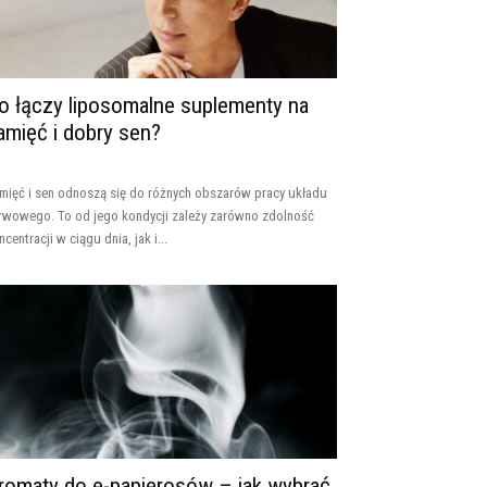
o łączy liposomalne suplementy na
amięć i dobry sen?
mięć i sen odnoszą się do różnych obszarów pracy układu
rwowego. To od jego kondycji zależy zarówno zdolność
ncentracji w ciągu dnia, jak i...
romaty do e-papierosów – jak wybrać