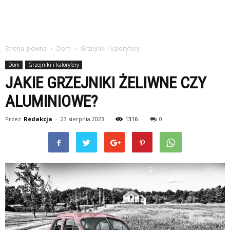
Strona główna
Dom
Grzejniki i kaloryfery
Dom
Grzejniki i kaloryfery
JAKIE GRZEJNIKI ŻELIWNE CZY
ALUMINIOWE?
Przez
Redakcja
-
23 sierpnia 2023
1316
0