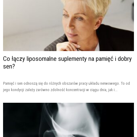
Co łączy liposomalne suplementy na pamięć i dobry
sen?
Pamięć i sen odnoszą się do różnych obszarów pracy układu nerwowego. To od
jego kondycji zależy zarówno zdolność koncentracji w ciągu dnia, jak i...