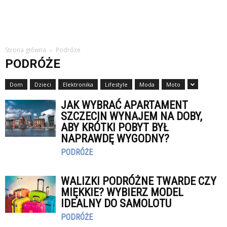
Strona główna
Podróże
PODRÓŻE
Dom
Dzieci
Elektronika
Lifestyle
Moda
Moto
JAK WYBRAĆ APARTAMENT
SZCZECIN WYNAJEM NA DOBY,
ABY KRÓTKI POBYT BYŁ
NAPRAWDĘ WYGODNY?
PODRÓŻE
WALIZKI PODRÓŻNE TWARDE CZY
MIĘKKIE? WYBIERZ MODEL
IDEALNY DO SAMOLOTU
PODRÓŻE