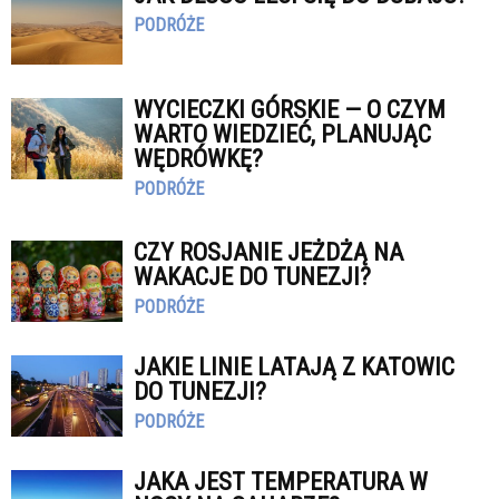
PODRÓŻE
WYCIECZKI GÓRSKIE — O CZYM
WARTO WIEDZIEĆ, PLANUJĄC
WĘDRÓWKĘ?
PODRÓŻE
CZY ROSJANIE JEŻDŻĄ NA
WAKACJE DO TUNEZJI?
PODRÓŻE
JAKIE LINIE LATAJĄ Z KATOWIC
DO TUNEZJI?
PODRÓŻE
JAKA JEST TEMPERATURA W