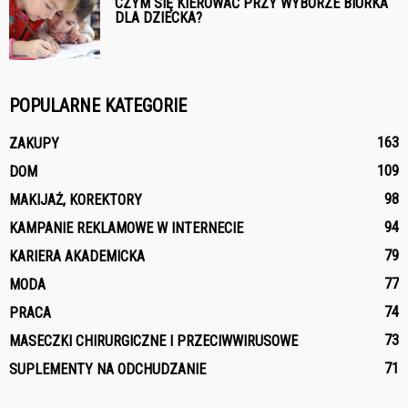
CZYM SIĘ KIEROWAĆ PRZY WYBORZE BIURKA
DLA DZIECKA?
POPULARNE KATEGORIE
163
ZAKUPY
109
DOM
98
MAKIJAŻ, KOREKTORY
94
KAMPANIE REKLAMOWE W INTERNECIE
79
KARIERA AKADEMICKA
77
MODA
74
PRACA
73
MASECZKI CHIRURGICZNE I PRZECIWWIRUSOWE
71
SUPLEMENTY NA ODCHUDZANIE