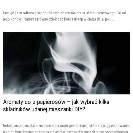
Pamięć i sen odnoszą się do różnych obszarów pracy układu nerwowego. To od
jego kondycji zależy zarówno zdolność koncentracji w ciągu dnia, jak i...
Aromaty do e-papierosów – jak wybrać kilka
składników udanej mieszanki DIY?
Dobór smaku ma duże znaczenie dla osób pełnoletnich, które traktują wapowanie
jako doświadczenie oparte na indywidualnych preferencjach, a nie przypadkowym