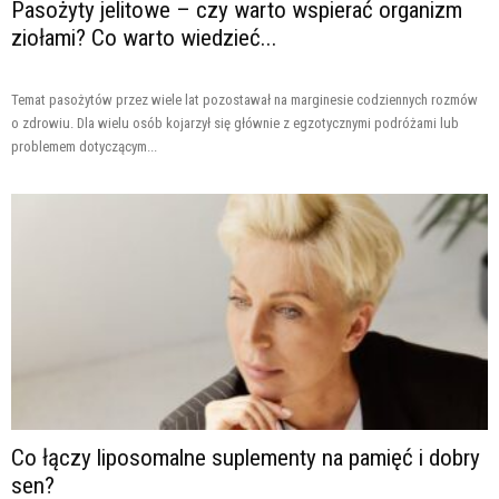
Pasożyty jelitowe – czy warto wspierać organizm
ziołami? Co warto wiedzieć...
Temat pasożytów przez wiele lat pozostawał na marginesie codziennych rozmów
o zdrowiu. Dla wielu osób kojarzył się głównie z egzotycznymi podróżami lub
problemem dotyczącym...
Co łączy liposomalne suplementy na pamięć i dobry
sen?