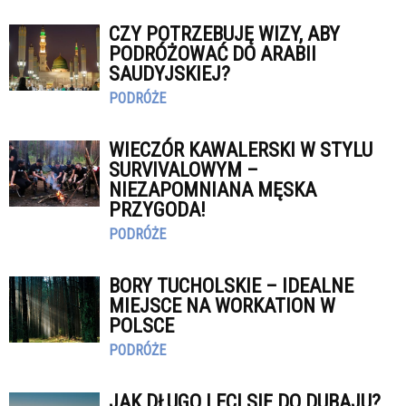
CZY POTRZEBUJĘ WIZY, ABY
PODRÓŻOWAĆ DO ARABII
SAUDYJSKIEJ?
PODRÓŻE
WIECZÓR KAWALERSKI W STYLU
SURVIVALOWYM –
NIEZAPOMNIANA MĘSKA
PRZYGODA!
PODRÓŻE
BORY TUCHOLSKIE – IDEALNE
MIEJSCE NA WORKATION W
POLSCE
PODRÓŻE
JAK DŁUGO LECI SIĘ DO DUBAJU?