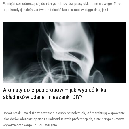
Pamięć i sen odnoszą się do różnych obszarów pracy układu nerwowego. To od
jego kondycji zależy zarówno zdolność koncentracji w ciągu dnia, jak i...
Aromaty do e-papierosów – jak wybrać kilka
składników udanej mieszanki DIY?
Dobór smaku ma duże znaczenie dla osób pełnoletnich, które traktują wapowanie
jako doświadczenie oparte na indywidualnych preferencjach, a nie przypadkowym
wyborze gotowego liquidu. Właśnie...