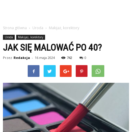
Strona główna
Uroda
Makijaż, korektory
Uroda
Makijaż, korektory
JAK SIĘ MALOWAĆ PO 40?
Przez
Redakcja
-
16 maja 2024
742
0