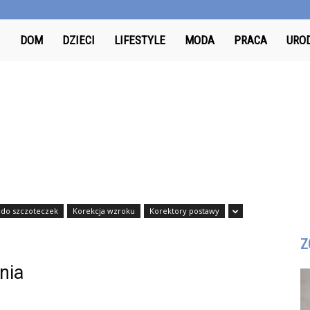
Odkrywcy.pl
DOM
DZIECI
LIFESTYLE
MODA
PRACA
URO
do szczoteczek
Korekcja wzroku
Korektory postawy
Z
nia