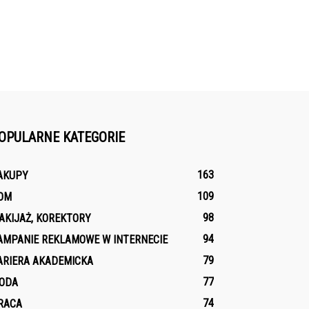
OPULARNE KATEGORIE
163
AKUPY
109
OM
98
AKIJAŻ, KOREKTORY
94
AMPANIE REKLAMOWE W INTERNECIE
79
ARIERA AKADEMICKA
77
ODA
74
RACA