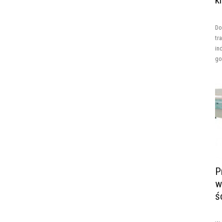
k
Do
tr
in
go
P
w
ś