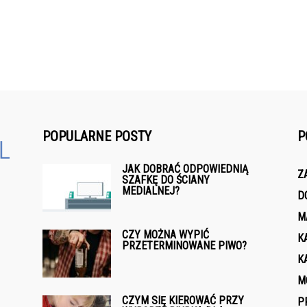
POPULARNE POSTY
P
JAK DOBRAĆ ODPOWIEDNIĄ
Z
SZAFKĘ DO ŚCIANY
MEDIALNEJ?
D
M
CZY MOŻNA WYPIĆ
K
PRZETERMINOWANE PIWO?
K
M
CZYM SIĘ KIEROWAĆ PRZY
P