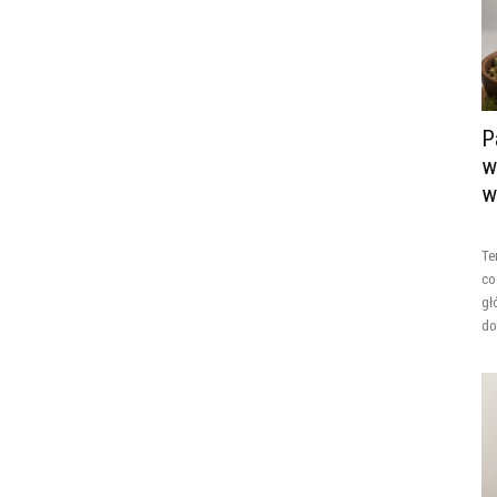
P
w
w
Te
co
gł
do