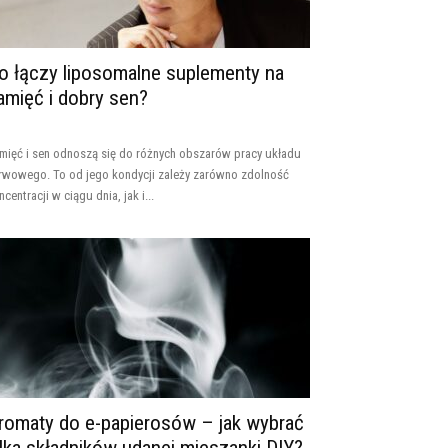
o łączy liposomalne suplementy na
amięć i dobry sen?
mięć i sen odnoszą się do różnych obszarów pracy układu
rwowego. To od jego kondycji zależy zarówno zdolność
ncentracji w ciągu dnia, jak i...
romaty do e-papierosów – jak wybrać