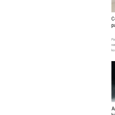
C
p
Pa
ne
ko
A