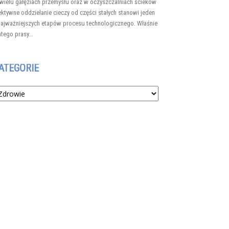
wielu gałęziach przemysłu oraz w oczyszczalniach ścieków
ektywne oddzielanie cieczy od części stałych stanowi jeden
najważniejszych etapów procesu technologicznego. Właśnie
atego prasy...
ATEGORIE
tegorie