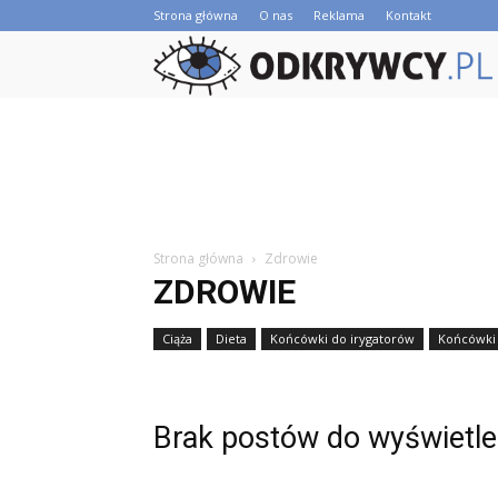
Strona główna
O nas
Reklama
Kontakt
Strona główna
Zdrowie
ZDROWIE
Ciąża
Dieta
Końcówki do irygatorów
Końcówki 
Brak postów do wyświetle