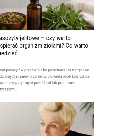
asożyty jelitowe – czy warto
spierać organizm ziołami? Co warto
iedzieć...
mat pasożytów przez wiele lat pozostawał na marginesie
dziennych rozmów o zdrowiu. Dla wielu osób kojarzył się
ównie z egzotycznymi podróżami lub problemem
tyczącym...